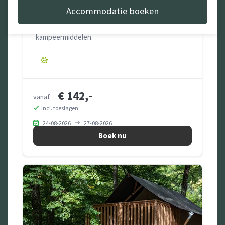
Accommodatie boeken
Prachtige plaats direct aan de Semois, met
September
uitzicht op de bossen, geschikt voor alle
11, 12, 13 - Cars under the Stars (Landrover
kampeermiddelen.
only event)
Boeking Cars Under the Stars
€ 142,-
vanaf
incl. toeslagen
24-08-2026
27-08-2026
Boek nu