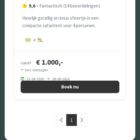
9,6
•
Fantastisch
(
14 beoordelingen
)
Heerlijk gezellig en knus sfeertje in een
compacte safaritent voor 4 personen.
4
€ 1.000,-
vanaf
excl. toeslagen
21-08-2026
28-08-2026
Boek nu
Vorige pagina
1
Volgende pagina