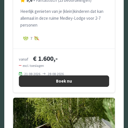
9,6
•
Fantastisch
(
23 beoordelingen
)
Heerlijk genieten van je (klein)kinderen dat kan
allemaal in deze ruime Medley-Lodge voor 2-7
personen
7
€ 1.600,-
vanaf
excl. toeslagen
21-08-2026
28-08-2026
Boek nu