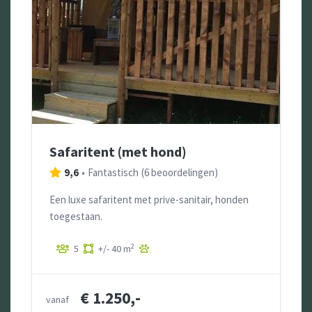
Safaritent (met hond)
9,6
•
Fantastisch
(
6 beoordelingen
)
Een luxe safaritent met prive-sanitair, honden
toegestaan.
2
5
+/- 40 m
€ 1.250,-
vanaf