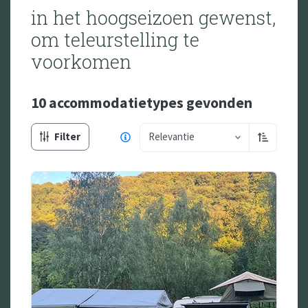
in het hoogseizoen gewenst,
om teleurstelling te
voorkomen
10 accommodatietypes
gevonden
Filter
Relevantie
Oplopend 