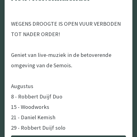
WEGENS DROOGTE IS OPEN VUUR VERBODEN
TOT NADER ORDER!
Geniet van live-muziek in de betoverende
omgeving van de Semois.
Augustus
8 - Robbert Duijf Duo
15 - Woodworks
Kampeerplaats aan het water
21 - Daniel Kemish
9,4
•
Fantastisch
(
585 beoordelingen
)
29 - Robbert Duijf solo
Je reserveert een plek aan het water voor minimaal 3 nachten