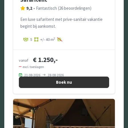
9,2
•
Fantastisch
(
26 beoordelingen
)
Een luxe safaritent met prive-sanitair vakantie
begint bij aankomst.
2
5
+/- 40 m
€ 1.250,-
vanaf
excl. toeslagen
21-08-2026
28-08-2026
Boek nu