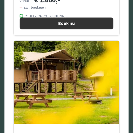
vanaf
excl. toeslagen
21-08-2026
28-08-2026
Boek nu