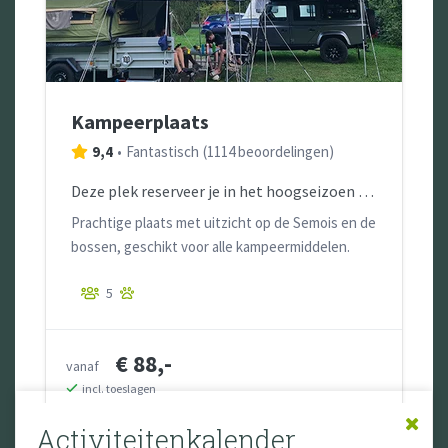
Kampeerplaats
9,4
•
Fantastisch
(
1114 beoordelingen
)
Deze plek reserveer je in het hoogseizoen voor minimaal 2 nachten, in het voor- en naseizoen ook voor 1 nacht.
Prachtige plaats met uitzicht op de Semois en de
bossen, geschikt voor alle kampeermiddelen.
5
€ 88,-
vanaf
incl. toeslagen
16-08-2026
18-08-2026
Activiteitenkalender
Boek nu