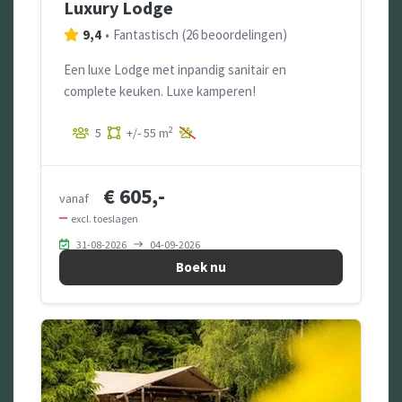
Luxury Lodge
9,4
•
Fantastisch
(
26 beoordelingen
)
Een luxe Lodge met inpandig sanitair en
complete keuken. Luxe kamperen!
2
5
+/- 55 m
€ 605,-
vanaf
excl. toeslagen
31-08-2026
04-09-2026
Boek nu