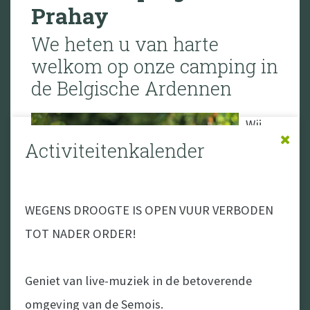
Prahay
We heten u van harte
welkom op onze camping in
de Belgische Ardennen
Wij,
Activiteitenkalender
dat
zijn
WEGENS DROOGTE IS OPEN VUUR VERBODEN
TOT NADER ORDER!
Dionny Blankers en Karin Körver uit Zeeland
Geniet van live-muziek in de betoverende
(Nederland), droomden al jaren over het
omgeving van de Semois.
beginnen van een eigen camping. We hebben