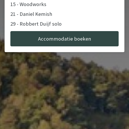
15 - Woodworks
21 - Daniel Kemish
29 - Robbert Duijf solo
Accommodatie boeken
September
11, 12, 13 - Cars under the Stars (Landrover
only event)
Boeking Cars Under the Stars