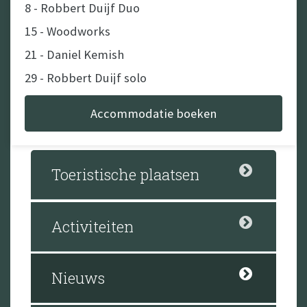
8 - Robbert Duijf Duo
15 - Woodworks
21 - Daniel Kemish
29 - Robbert Duijf solo
Accommodatie boeken
September
11, 12, 13 - Cars under the Stars (Landrover
only event)
Toeristische plaatsen
Boeking Cars Under the Stars
Activiteiten
Nieuws